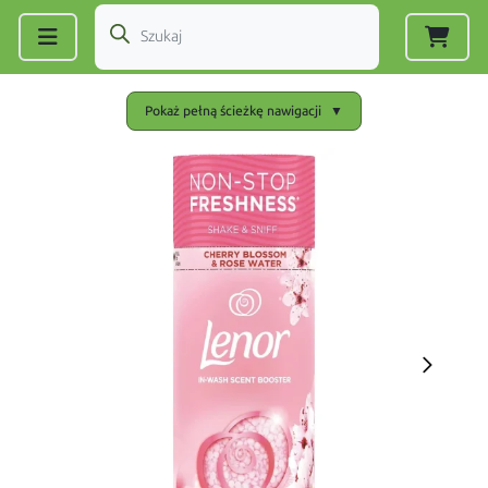
Zarejestruj się
|
Zaloguj się
Pokaż pełną ścieżkę nawigacji
▼