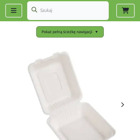
Zarejestruj się
|
Zaloguj się
Pokaż pełną ścieżkę nawigacji
▼