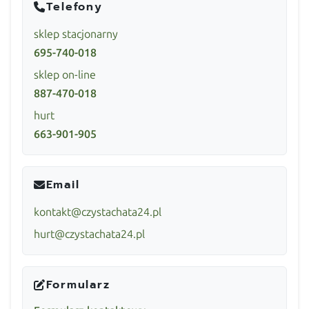
Telefony
sklep stacjonarny
695-740-018
sklep on-line
887-470-018
hurt
663-901-905
Email
kontakt@czystachata24.pl
hurt@czystachata24.pl
Formularz