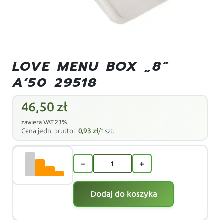
LOVE MENU BOX „8”
A’50 29518
46,50
zł
zawiera VAT 23%
Cena jedn. brutto:
0,93
zł
/1szt.
−
+
Dodaj do koszyka