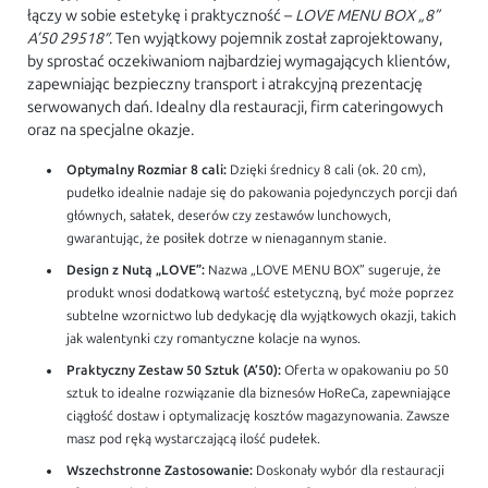
łączy w sobie estetykę i praktyczność –
LOVE MENU BOX „8”
A’50 29518″
. Ten wyjątkowy pojemnik został zaprojektowany,
by sprostać oczekiwaniom najbardziej wymagających klientów,
zapewniając bezpieczny transport i atrakcyjną prezentację
serwowanych dań. Idealny dla restauracji, firm cateringowych
oraz na specjalne okazje.
Optymalny Rozmiar 8 cali:
Dzięki średnicy 8 cali (ok. 20 cm),
pudełko idealnie nadaje się do pakowania pojedynczych porcji dań
głównych, sałatek, deserów czy zestawów lunchowych,
gwarantując, że posiłek dotrze w nienagannym stanie.
Design z Nutą „LOVE”:
Nazwa „LOVE MENU BOX” sugeruje, że
produkt wnosi dodatkową wartość estetyczną, być może poprzez
subtelne wzornictwo lub dedykację dla wyjątkowych okazji, takich
jak walentynki czy romantyczne kolacje na wynos.
Praktyczny Zestaw 50 Sztuk (A’50):
Oferta w opakowaniu po 50
sztuk to idealne rozwiązanie dla biznesów HoReCa, zapewniające
ciągłość dostaw i optymalizację kosztów magazynowania. Zawsze
masz pod ręką wystarczającą ilość pudełek.
Wszechstronne Zastosowanie:
Doskonały wybór dla restauracji