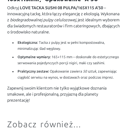
Odkryj
LOVE TACKA SUSHI 08 PULPA/165X115 A’50
–
innowacyjną tackę, która łączy elegancję z ekologią. Wykonana
z
biodegradowalnej pulpy celulozowej
, jest idealnym wyborem
dla świadomych restauratorów i firm cateringowych, dbających
o środowisko naturalne.
Ekologiczna:
Tacka z pulpy jest w pełni kompostowalna,
minimalizując ślad węglowy.
Optymalne wymiary:
165×115 mm – doskonałe do estetycznego
serwowania pojedynczych porcji nigiri, maki czy sashimi.
Praktyczny zestaw:
Opakowanie zawiera
50 sztuk
, zapewniając
ciągłość serwisu na wynos, w dostawach oraz podczas imprez.
Zapewnij swoim klientom nie tylko wyjątkowe doznania
smakowe, ale i profesjonalną, przyjazną dla planety
prezentację!
Zobacz również...