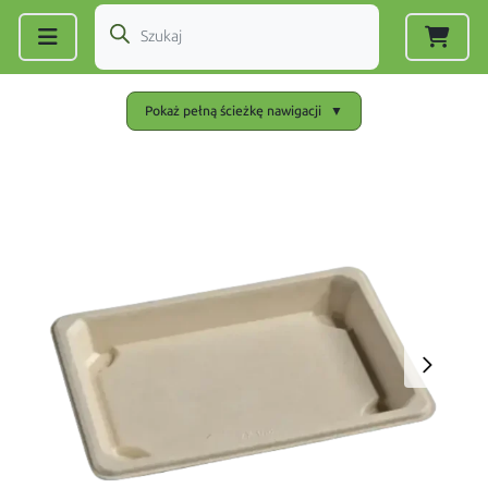
Zarejestruj się
|
Zaloguj się
Pokaż pełną ścieżkę nawigacji
▼