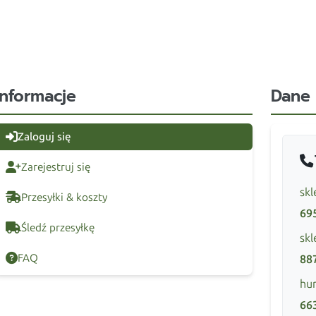
Informacje
Dane
Zaloguj się
Zarejestruj się
skl
Przesyłki & koszty
69
Śledź przesyłkę
skl
FAQ
88
hur
66