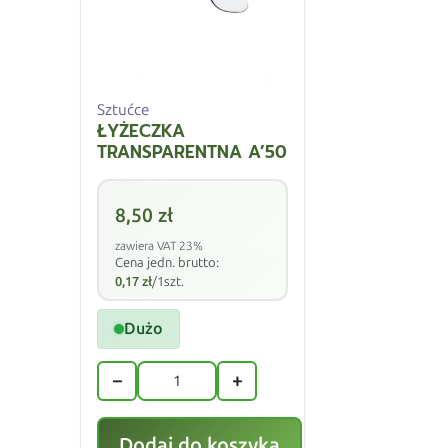
Sztućce
ŁYŻECZKA
TRANSPARENTNA A’50
8,50
zł
zawiera VAT 23%
Cena jedn. brutto:
0,17
zł
/1szt.
Dużo
−
+
Dodaj do koszyka