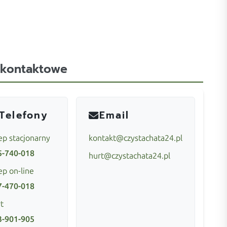
 kontaktowe
Telefony
Email
ep stacjonarny
kontakt@czystachata24.pl
5-740-018
hurt@czystachata24.pl
ep on-line
7-470-018
t
3-901-905