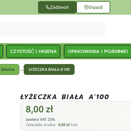
Zadzwoń
Dojazd
CZYSTOŚĆ I HIGIENA
OPAKOWANIA I POJEMNIKI
→
Sztućce
ŁYŻECZKA BIAŁA A’100
ŁYŻECZKA BIAŁA A’100
8,00
zł
zawiera VAT 23%
Cena jedn. brutto:
0,08
zł
/1szt.