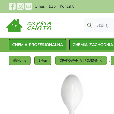
O nas
b2b
Kontakt
CHEMIA PROFESJONALNA
CHEMIA ZACHODNIA
→
→
→
Home
Sklep
OPAKOWANIA I POJEMNIKI