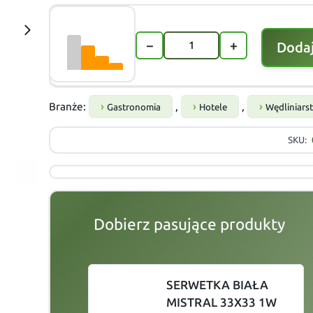
−
+
Dodaj
Branże:
,
,
Gastronomia
Hotele
Wędliniars
SKU:
Dobierz pasujące produkty
slide
1 to 2
of 3
SERWETKA BIAŁA
MISTRAL 33X33 1W