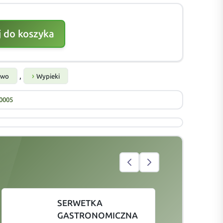
 do koszyka
,
two
Wypieki
0005
SERWETKA
GASTRONOMICZNA