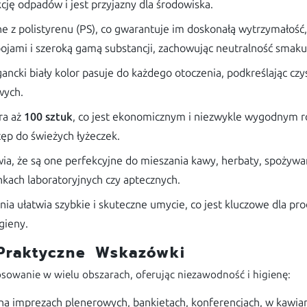
ję odpadów i jest przyjazny dla środowiska.
z polistyrenu (PS), co gwarantuje im doskonałą wytrzymałość,
ojami i szeroką gamą substancji, zachowując neutralność smaku
ancki biały kolor pasuje do każdego otoczenia, podkreślając cz
wych.
ra aż
100 sztuk
, co jest ekonomicznym i niezwykle wygodnym r
ęp do świeżych łyżeczek.
ia, że są one perfekcyjne do mieszania kawy, herbaty, spożywa
kach laboratoryjnych czy aptecznych.
ia ułatwia szybkie i skuteczne umycie, co jest kluczowe dla p
gieny.
 Praktyczne Wskazówki
tosowanie w wielu obszarach, oferując niezawodność i higienę:
a imprezach plenerowych, bankietach, konferencjach, w kawiarni