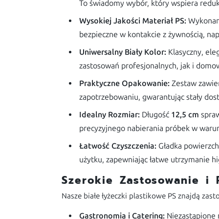
To świadomy wybór, który wspiera redukc
Wysokiej Jakości Materiał PS:
Wykonane 
bezpieczne w kontakcie z żywnością, nap
Uniwersalny Biały Kolor:
Klasyczny, eleg
zastosowań profesjonalnych, jak i domo
Praktyczne Opakowanie:
Zestaw zawie
zapotrzebowaniu, gwarantując stały dost
Idealny Rozmiar:
Długość
12,5 cm
spraw
precyzyjnego nabierania próbek w warun
Łatwość Czyszczenia:
Gładka powierzchn
użytku, zapewniając łatwe utrzymanie hi
Szerokie Zastosowanie i
Nasze białe łyżeczki plastikowe PS znajdą zas
Gastronomia i Catering:
Niezastąpione n