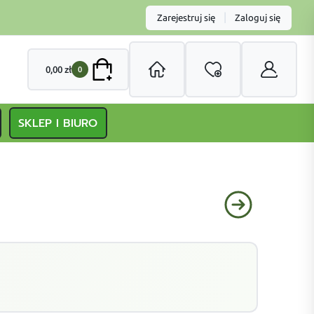
|
Zarejestruj się
Zaloguj się
0,00
zł
0
SKLEP I BIURO