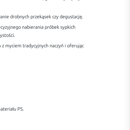
nie drobnych przekąsek czy degustację.
ecyzyjnego nabierania próbek sypkich
ystości.
em z myciem tradycyjnych naczyń i oferując
teriału PS.