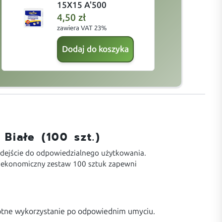
15X15 A'500
4,50
zł
zawiera VAT 23%
z
Dodaj do koszyka
Białe (100 szt.)
podejście do odpowiedzialnego użytkowania.
en ekonomiczny zestaw 100 sztuk zapewni
krotne wykorzystanie po odpowiednim umyciu.