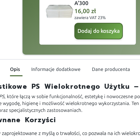
A'300
16,00
zł
zawiera VAT 23%
Dodaj do koszyka
Opis
Informacje dodatkowe
Dane producenta
stikowe PS Wielokrotnego Użytku – 
 PS
, które łączą w sobie funkcjonalność, estetykę i nowoczesne 
bie wygodę, higienę i możliwość wielokrotnego wykorzystania. T
raz specjalistycznych zastosowaniach.
wnane Korzyści
y zaprojektowane z myślą o trwałości, co pozwala na ich wielo