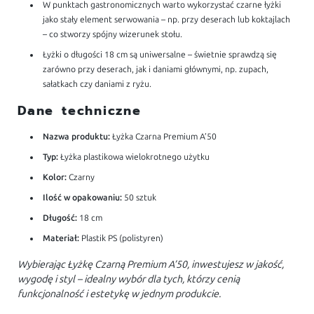
W punktach gastronomicznych warto wykorzystać czarne łyżki
jako stały element serwowania – np. przy deserach lub koktajlach
– co stworzy spójny wizerunek stołu.
Łyżki o długości 18 cm są uniwersalne – świetnie sprawdzą się
zarówno przy deserach, jak i daniami głównymi, np. zupach,
sałatkach czy daniami z ryżu.
Dane techniczne
Nazwa produktu:
Łyżka Czarna Premium A’50
Typ:
Łyżka plastikowa wielokrotnego użytku
Kolor:
Czarny
Ilość w opakowaniu:
50 sztuk
Długość:
18 cm
Materiał:
Plastik PS (polistyren)
Wybierając Łyżkę Czarną Premium A’50, inwestujesz w jakość,
wygodę i styl – idealny wybór dla tych, którzy cenią
funkcjonalność i estetykę w jednym produkcie.