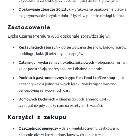
użytkowania zarówno przy deserach, jak i daniami głównymi.
Opakowanie zbiorcze 50 sztuk
– praktyczne opakowanie ułatwia
magazynowanie i szybkie dobrać łyżek w punkcie obsługi klienta.
Zastosowanie
Łyżka Czarna Premium A’50 doskonale sprawdza się w:
Restauracjach i barach
– do serwowania deserów, lodów, musów,
puddingu, koktajli mlecznych i napojów.
Cateringu i wydarzeniach okolicznościowych
– elegancka forma i
kolor podkreślają profesjonalizm i dbałość o detale.
Punktach gastronomicznych typu fast food i coffee shop
– jako
alternatywa dla jednorazowych łyżek, zwiększająca wartość
percepcyjną serwowanych dań.
Domowych kuchniach
– idealna do codziennego użytku,
szczególnie gdy zależy nam na estetyce i trwałości.
Korzyści z zakupu
Oszczędność pieniędzy
– dzięki wielokrotnemu użytkowaniu
znacznie niższy koszt jednostkowy w długim okresie.