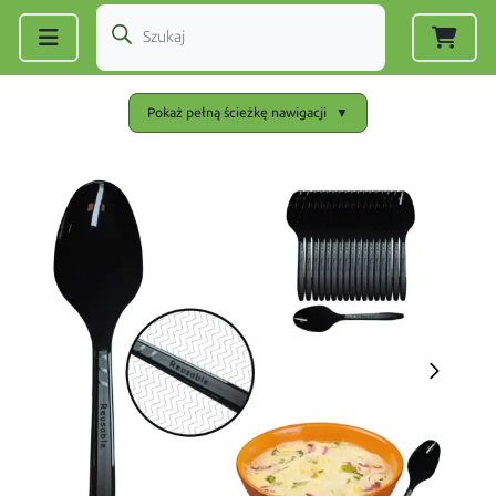
Zarejestruj się
|
Zaloguj się
Pokaż pełną ścieżkę nawigacji
▼