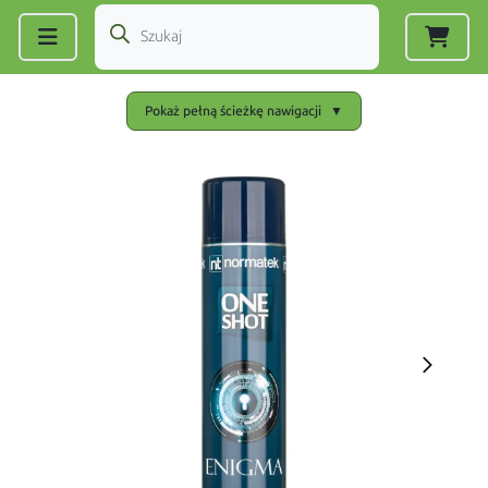
Zarejestruj się
|
Zaloguj się
Pokaż pełną ścieżkę nawigacji
▼