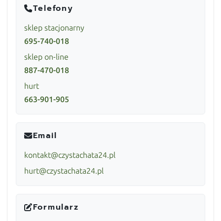
Telefony
sklep stacjonarny
695-740-018
sklep on-line
887-470-018
hurt
663-901-905
Email
kontakt@czystachata24.pl
hurt@czystachata24.pl
Formularz