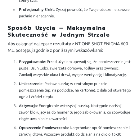
cenny czas.
Profesjonalny Efekt
: Zyskaj pewność, że Twoje otoczenie zawsze
pachnie nienagannie.
Sposób Użycia – Maksymalna
Skuteczność w Jednym Strzale
Aby osiągnąć najlepsze rezultaty z NT ONE SHOT ENIGMA 600
ML, postępuj zgodnie z poniższymi wskazówkami:
Przygotowanie
: Przed użyciem upewnij się, że pomieszczenie jest
puste. Usuń ludzi, zwierzęta domowe, rośliny oraz żywność.
Zamknij wszystkie okna i drzwi, wyłącz wentylację i klimatyzację.
Umieszczenie
: Postaw puszkę w centralnym punkcie
pomieszczenia (np. na podłodze, na kartonie), z dala od otwartego
ognia i źródeł ciepła.
Aktywacja
: Energicznie wstrząśnij puszką. Następnie naciśnij
zawór blokujący aż do momentu jego zablokowania, co spowoduje
ciągłe uwalnianie zawartości.
Opuszczenie Pomieszczenia
: Natychmiast opuść pomieszczenie i
zamknij drzwi. Pozostaw produkt do działania na około 15-30