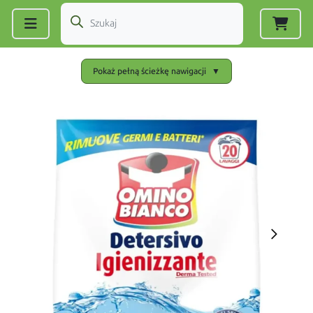
Zarejestruj się
|
Zaloguj się
Pokaż pełną ścieżkę nawigacji
▼