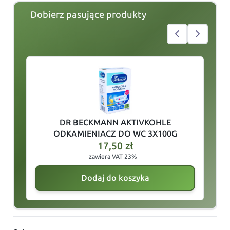
Dobierz pasujące produkty
slide
1
of 3
DR BECKMANN AKTIVKOHLE
H
ODKAMIENIACZ DO WC 3X100G
17,50
zł
zawiera VAT 23%
Dodaj do koszyka