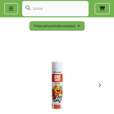
Zarejestruj się
|
Zaloguj się
Pokaż pełną ścieżkę nawigacji
▼