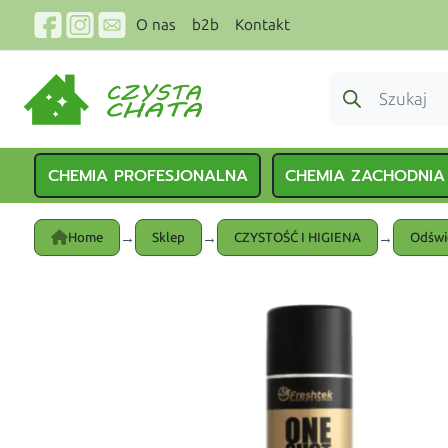
O nas
b2b
Kontakt
CHEMIA PROFESJONALNA
CHEMIA ZACHODNIA
→
→
→
Home
Sklep
CZYSTOŚĆ I HIGIENA
Odświ