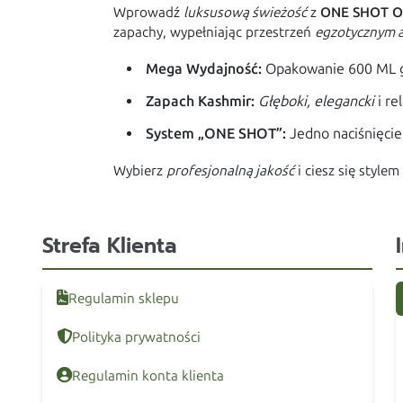
Wprowadź
luksusową świeżość
z
ONE SHOT O
zapachy, wypełniając przestrzeń
egzotycznym 
Mega Wydajność:
Opakowanie 600 ML g
Zapach Kashmir:
Głęboki, elegancki
i re
System „ONE SHOT”:
Jedno naciśnięcie
Wybierz
profesjonalną jakość
i ciesz się sty
Strefa Klienta
Regulamin sklepu
Polityka prywatności
Regulamin konta klienta