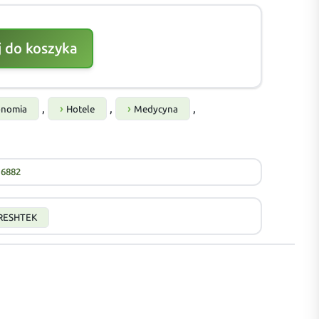
 do koszyka
,
,
,
onomia
Hotele
Medycyna
16882
RESHTEK