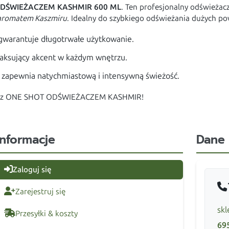
DŚWIEŻACZEM KASHMIR 600 ML
. Ten profesjonalny odświeżac
aromatem Kaszmiru
. Idealny do szybkiego odświeżania dużych p
warantuje długotrwałe użytkowanie.
laksujący akcent w każdym wnętrzu.
 zapewnia natychmiastową i intensywną świeżość.
lem z ONE SHOT ODŚWIEŻACZEM KASHMIR!
Informacje
Dane
Zaloguj się
Zarejestruj się
skl
Przesyłki & koszty
69