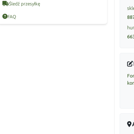
Śledź przesyłkę
skl
FAQ
88
hur
66
Fo
ko