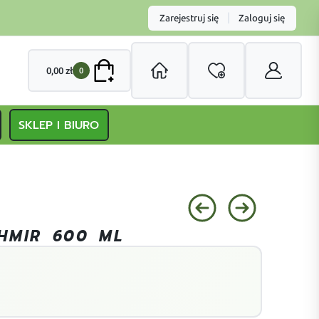
|
Zarejestruj się
Zaloguj się
0,00
zł
0
SKLEP I BIURO
HMIR 600 ML