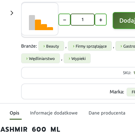
−
+
Dodaj
Branże:
,
,
Beauty
Firmy sprzątające
Gastr
,
Wędliniarstwo
Wypieki
SKU:
Marka:
F
Opis
Informacje dodatkowe
Dane producenta
KASHMIR 600 ML