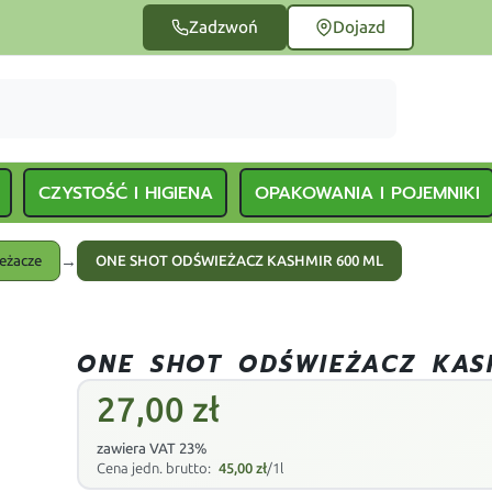
Zadzwoń
Dojazd
CZYSTOŚĆ I HIGIENA
OPAKOWANIA I POJEMNIKI
→
eżacze
ONE SHOT ODŚWIEŻACZ KASHMIR 600 ML
ONE SHOT ODŚWIEŻACZ KAS
27,00
zł
zawiera VAT 23%
Cena jedn. brutto:
45,00
zł
/1l