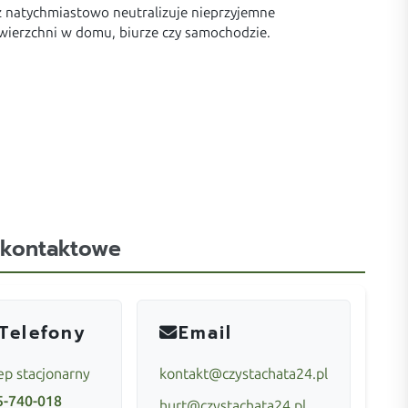
z natychmiastowo neutralizuje nieprzyjemne
owierzchni w domu, biurze czy samochodzie.
 kontaktowe
Telefony
Email
ep stacjonarny
kontakt@czystachata24.pl
5-740-018
hurt@czystachata24.pl