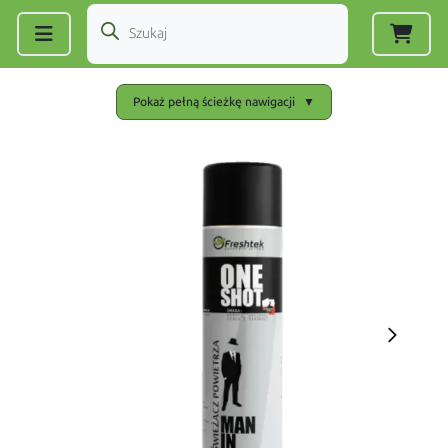
Zarejestruj się
|
Zaloguj się
Pokaż pełną ścieżkę nawigacji
▼