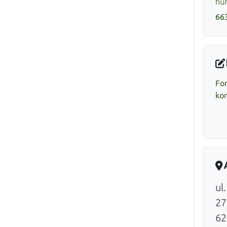
hur
66
Fo
ko
ul
27
62