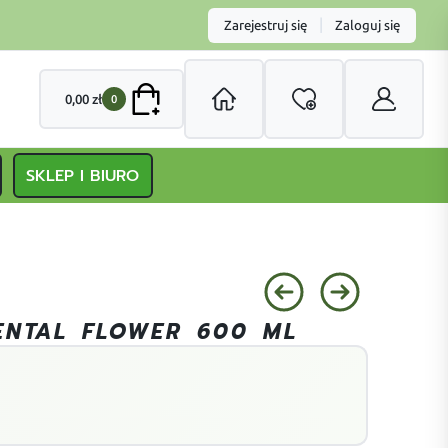
|
Zarejestruj się
Zaloguj się
0,00
zł
0
SKLEP I BIURO
ENTAL FLOWER 600 ML