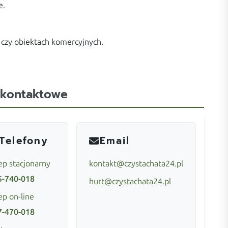
e.
czy obiektach komercyjnych.
 kontaktowe
Telefony
Email
ep stacjonarny
kontakt@czystachata24.pl
5-740-018
hurt@czystachata24.pl
ep on-line
7-470-018