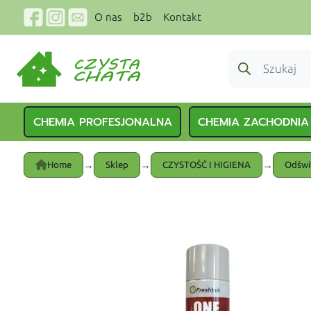
O nas
b2b
Kontakt
CHEMIA PROFESJONALNA
CHEMIA ZACHODNIA
→
→
→
Home
Sklep
CZYSTOŚĆ I HIGIENA
Odświ