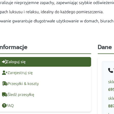
ralizuje nieprzyjemne zapachy, zapewniając szybkie odświeżeni
pach luksusu i relaksu, idealny do każdego pomieszczenia.
anie gwarantuje długotrwałe użytkowanie w domach, biurach 
Informacje
Dane
Zaloguj się
Zarejestruj się
skl
Przesyłki & koszty
69
Śledź przesyłkę
skl
FAQ
88