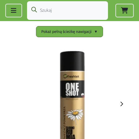
Zarejestruj się
|
Zaloguj się
Pokaż pełną ścieżkę nawigacji
▼