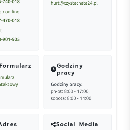
5-740-018
hurt@czystachata24.pl
ep on-line
7-470-018
t
3-901-905
Formularz
Godziny
pracy
rmularz
ntaktowy
Godziny pracy:
pn-pt: 8:00 - 17:00,
sobota: 8:00 - 14:00
Adres
Social Media