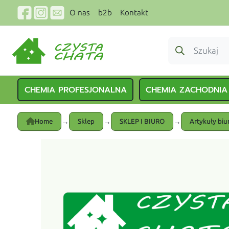
O nas
b2b
Kontakt
CHEMIA PROFESJONALNA
CHEMIA ZACHODNIA
→
→
→
Home
Sklep
SKLEP I BIURO
Artykuły bi