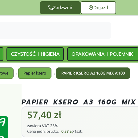
Zadzwoń
Dojazd
CZYSTOŚĆ I HIGIENA
OPAKOWANIA I POJEMNIKI
→
→
urowe
Papier ksero
PAPIER KSERO A3 160G MIX A’100
PAPIER KSERO A3 160G MIX
57,40
zł
zawiera VAT 23%
Cena jedn. brutto:
0,57
zł
/1szt.