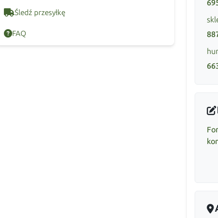
69
Śledź przesyłkę
skl
FAQ
88
hur
66
Fo
ko