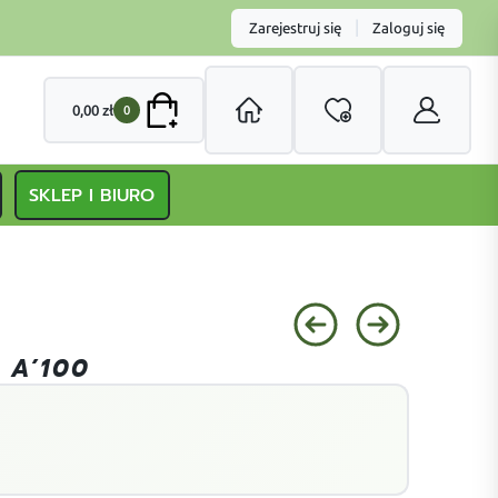
|
Zarejestruj się
Zaloguj się
0,00
zł
0
SKLEP I BIURO
 A’100