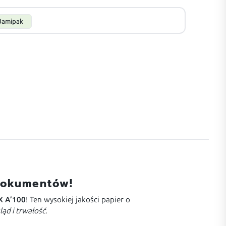
Jamipak
Dokumentów!
X A’100
! Ten wysokiej jakości papier o
ąd i trwałość
.