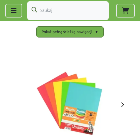
Zarejestruj się
|
Zaloguj się
Pokaż pełną ścieżkę nawigacji
▼