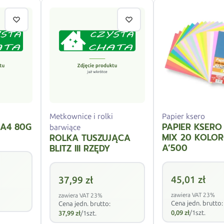
Metkownice i rolki
Papier ksero
 A4 80G
PAPIER KSERO
barwiące
MIX 20 KOLO
ROLKA TUSZUJĄCA
A’500
BLITZ III RZĘDY
45,01
zł
37,99
zł
zawiera VAT 23%
zawiera VAT 23%
Cena jedn. brutto:
Cena jedn. brutto:
0,09
zł
/1szt.
37,99
zł
/1szt.