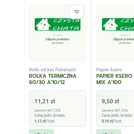
Rolki od kas fiskalnych
Papier ksero
ROLKA TERMICZNA
PAPIER KSERO
60/30 A’10/12
MIX A’100
11,21
zł
9,50
zł
zawiera VAT 23%
zawiera VAT 23%
Cena jedn. brutto:
Cena jedn. brutto:
1,12
zł
/1szt.
0,10
zł
/1szt.