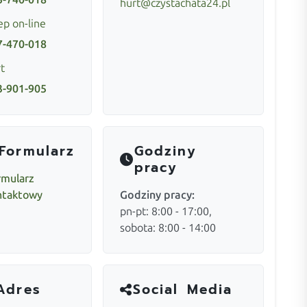
hurt@czystachata24.pl
ep on-line
7-470-018
t
3-901-905
Formularz
Godziny
pracy
rmularz
ntaktowy
Godziny pracy:
pn-pt: 8:00 - 17:00,
sobota: 8:00 - 14:00
Adres
Social Media