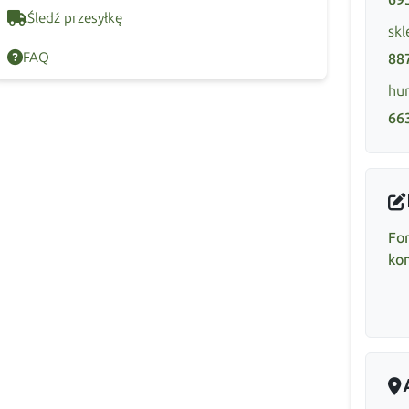
Śledź przesyłkę
skl
FAQ
88
hur
66
Fo
ko