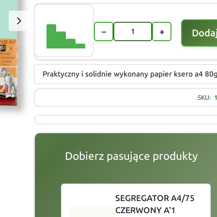
−
+
Dodaj
Praktyczny i solidnie wykonany papier ksero a4 80g
SKU:
Dobierz pasujące produkty
slide
1 to 2
of 5
SEGREGATOR A4/75
CZERWONY A'1