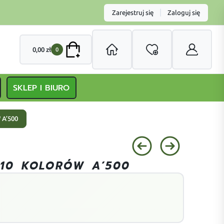
|
Zarejestruj się
Zaloguj się
0,00
zł
0
SKLEP I BIURO
 A’500
 10 KOLORÓW A’500