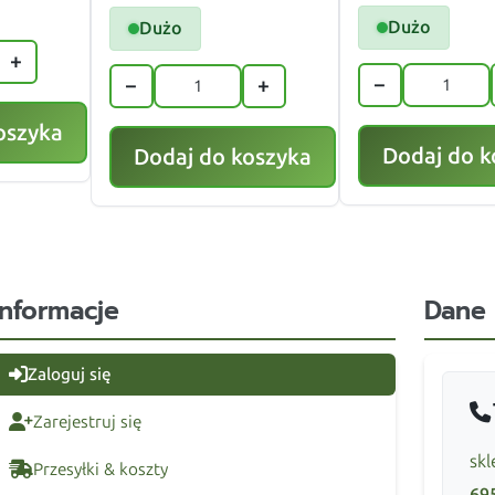
Dużo
Dużo
+
−
−
+
oszyka
Dodaj do k
Dodaj do koszyka
Informacje
Dane
Zaloguj się
Zarejestruj się
skl
Przesyłki & koszty
69