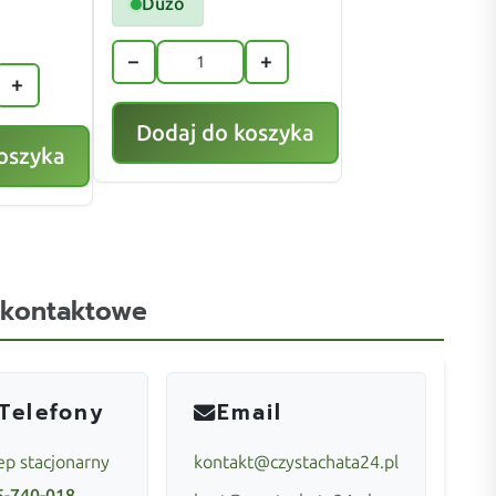
Dużo
−
+
+
Dodaj do koszyka
oszyka
 kontaktowe
Telefony
Email
ep stacjonarny
kontakt@czystachata24.pl
5-740-018