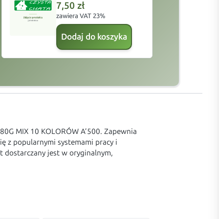
7,50
zł
zawiera VAT 23%
z
Dodaj do koszyka
 A4 80G MIX 10 KOLORÓW A’500. Zapewnia
się z popularnymi systemami pracy i
t dostarczany jest w oryginalnym,