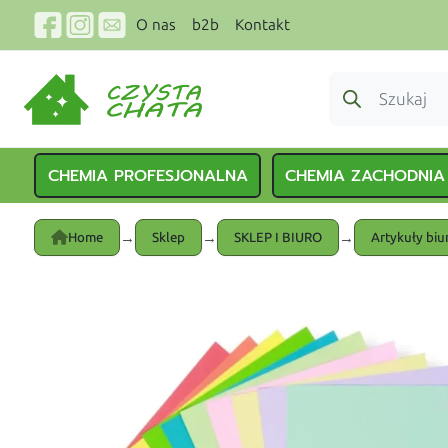
O nas
b2b
Kontakt
CHEMIA PROFESJONALNA
CHEMIA ZACHODNIA
→
→
→
Home
Sklep
SKLEP I BIURO
Artykuły bi