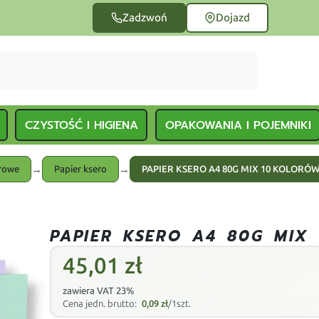
Zadzwoń
Dojazd
CZYSTOŚĆ I HIGIENA
OPAKOWANIA I POJEMNIKI
→
→
urowe
Papier ksero
PAPIER KSERO A4 80G MIX 10 KOLORÓW
PAPIER KSERO A4 80G MIX
45,01
zł
zawiera VAT 23%
Cena jedn. brutto:
0,09
zł
/1szt.