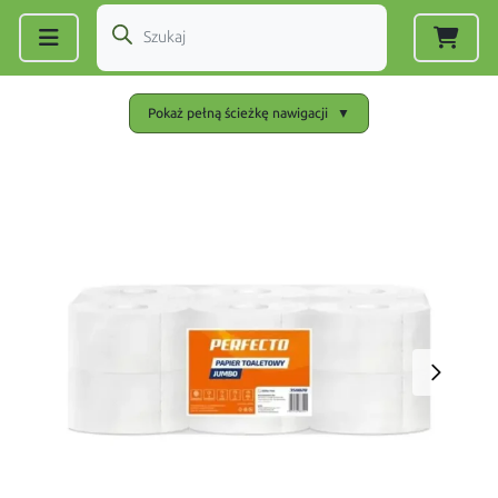
Zarejestruj się
|
Zaloguj się
Pokaż pełną ścieżkę nawigacji
▼