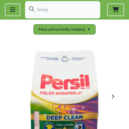
Zarejestruj się
|
Zaloguj się
Pokaż pełną ścieżkę nawigacji
▼