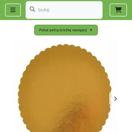
Zarejestruj się
|
Zaloguj się
Pokaż pełną ścieżkę nawigacji
▼