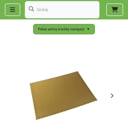
Zarejestruj się
|
Zaloguj się
Pokaż pełną ścieżkę nawigacji
▼