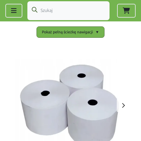
Zarejestruj się
|
Zaloguj się
Pokaż pełną ścieżkę nawigacji
▼