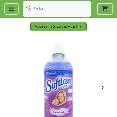
Zarejestruj się
|
Zaloguj się
Pokaż pełną ścieżkę nawigacji
▼