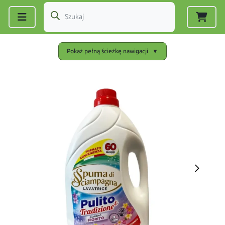
Zarejestruj się
|
Zaloguj się
Pokaż pełną ścieżkę nawigacji
▼