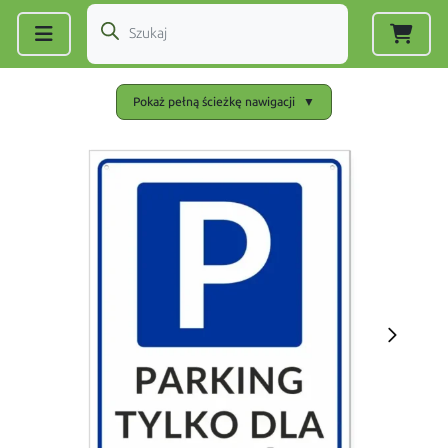
Zarejestruj się
|
Zaloguj się
Pokaż pełną ścieżkę nawigacji
▼