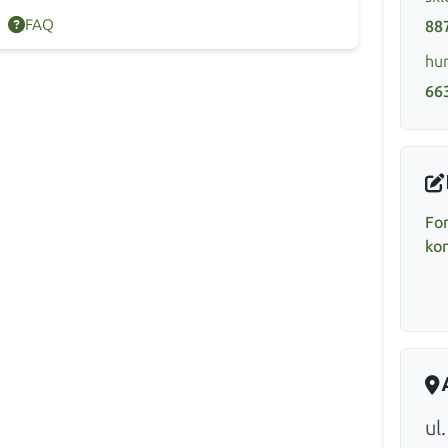
FAQ
88
hur
66
Fo
ko
ul