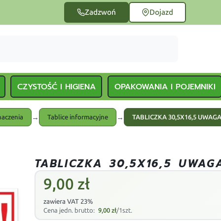
Zadzwoń
Dojazd
CZYSTOŚĆ I HIGIENA
OPAKOWANIA I POJEMNIKI
→
→
naczenia
Tablice informacyjne
TABLICZKA 30,5X16,5 UWAGA
TABLICZKA 30,5X16,5 UWAGA
9,00
zł
zawiera VAT 23%
Cena jedn. brutto:
9,00
zł
/1szt.