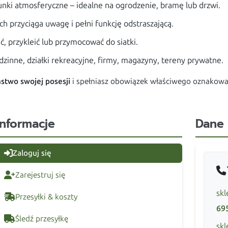
ki atmosferyczne – idealne na ogrodzenie, bramę lub drzwi.
h przyciąga uwagę i pełni funkcję odstraszającą.
ć, przykleić lub przymocować do siatki.
zinne, działki rekreacyjne, firmy, magazyny, tereny prywatne.
stwo swojej posesji
i spełniasz obowiązek właściwego oznakowa
Informacje
Dane
Zaloguj się
Zarejestruj się
skl
Przesyłki & koszty
69
Śledź przesyłkę
skl