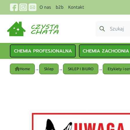
O nas
b2b
Kontakt
CHEMIA PROFESJONALNA
CHEMIA ZACHODNIA
→
→
→
Home
Sklep
SKLEP I BIURO
Etykiety i oz