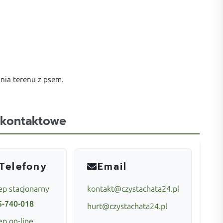
nia terenu z psem.
 kontaktowe
Telefony
Email
ep stacjonarny
kontakt@czystachata24.pl
5-740-018
hurt@czystachata24.pl
ep on-line