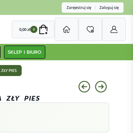
|
Zarejestruj się
Zaloguj się
0,00
zł
0
SKLEP I BIURO
 ZŁY PIES
 ZŁY PIES