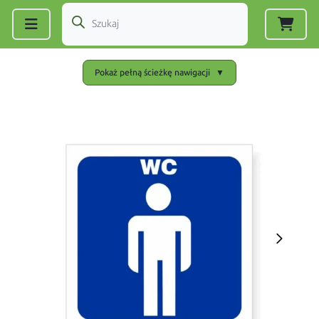
Zarejestruj się
|
Zaloguj się
Pokaż pełną ścieżkę nawigacji
▼