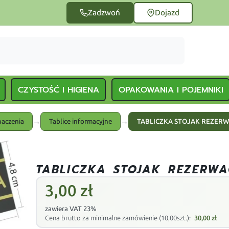
Zadzwoń
Dojazd
CZYSTOŚĆ I HIGIENA
OPAKOWANIA I POJEMNIKI
→
→
naczenia
Tablice informacyjne
TABLICZKA STOJAK REZER
TABLICZKA STOJAK REZERWA
3,00
zł
zawiera VAT 23%
Cena brutto za minimalne zamówienie (10,00szt.):
30,00
zł