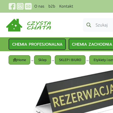
O nas
b2b
Kontakt
CHEMIA PROFESJONALNA
CHEMIA ZACHODNIA
→
→
→
Home
Sklep
SKLEP I BIURO
Etykiety i oz