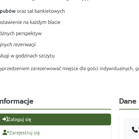
, pubów
oraz sal bankietowych
ustawienie na każdym blacie
różnych perspektyw
nych rezerwacji
bsługi w godzinach szczytu
wyprzedzeniem zarezerwować miejsce dla gości indywidualnych, 
Informacje
Dane
Zaloguj się
Zarejestruj się