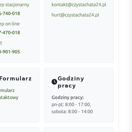
ep stacjonarny
kontakt@czystachata24.pl
5-740-018
hurt@czystachata24.pl
ep on-line
7-470-018
t
3-901-905
Formularz
Godziny
pracy
rmularz
ntaktowy
Godziny pracy:
pn-pt: 8:00 - 17:00,
sobota: 8:00 - 14:00