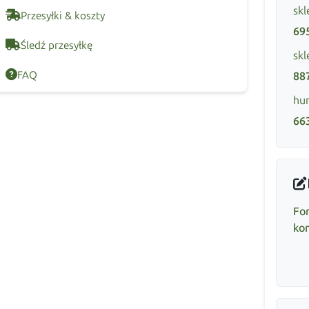
skl
Przesyłki & koszty
69
Śledź przesyłkę
skl
FAQ
88
hur
66
Fo
ko