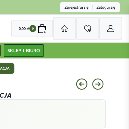
|
Zarejestruj się
Zaloguj się
0,00
zł
0
SKLEP I BIURO
WACJA
CJA