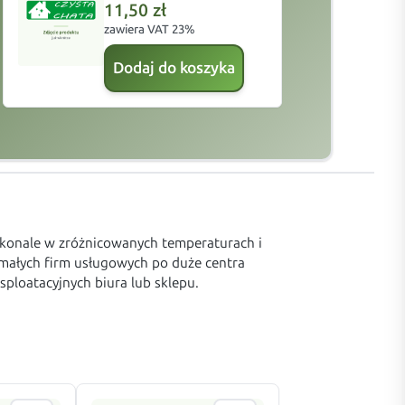
11,50
zł
zawiera VAT 23%
z
Dodaj do koszyka
skonale w zróżnicowanych temperaturach i
 małych firm usługowych po duże centra
ploatacyjnych biura lub sklepu.