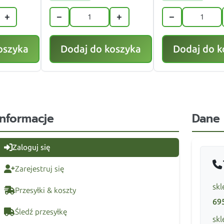
+
−
+
−
oszyka
Dodaj do koszyka
Dodaj do k
Informacje
Dane
Zaloguj się
Zarejestruj się
skl
Przesyłki & koszty
69
Śledź przesyłkę
skl