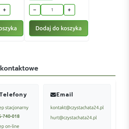
+
−
+
oszyka
Dodaj do koszyka
 kontaktowe
Telefony
Email
ep stacjonarny
kontakt@czystachata24.pl
5-740-018
hurt@czystachata24.pl
ep on-line