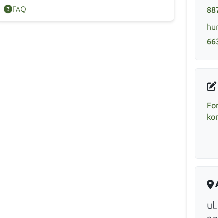
FAQ
88
hur
66
Fo
ko
ul