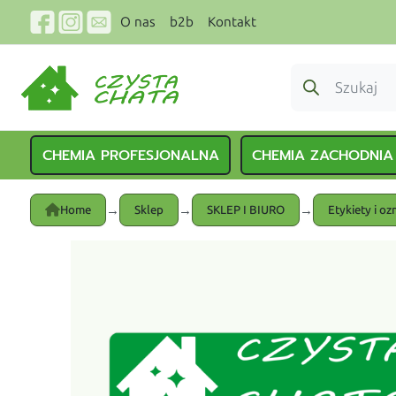
O nas
b2b
Kontakt
CHEMIA PROFESJONALNA
CHEMIA ZACHODNIA
→
→
→
Home
Sklep
SKLEP I BIURO
Etykiety i oz