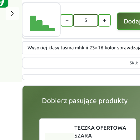
−
+
Dodaj
Wysokiej klasy taśma mhk ii 23×16 kolor sprawdzaj
SKU:
Dobierz pasujące produkty
slide
1 to 2
of 4
TECZKA OFERTOWA
SZARA