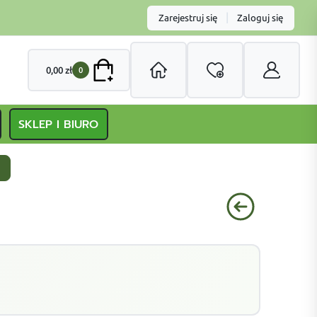
|
Zarejestruj się
Zaloguj się
0,00
zł
0
SKLEP I BIURO