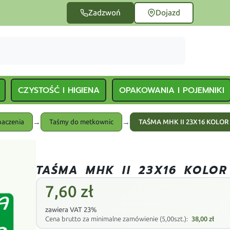
Zadzwoń
Dojazd
CZYSTOŚĆ I HIGIENA
OPAKOWANIA I POJEMNIKI
→
→
naczenia
Taśmy do metkownic
TAŚMA MHK II 23X16 KOLOR
TAŚMA MHK II 23X16 KOLOR
7,60
zł
zawiera VAT 23%
Cena brutto za minimalne zamówienie (5,00szt.):
38,00
zł