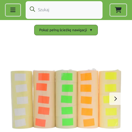
Zarejestruj się
|
Zaloguj się
Pokaż pełną ścieżkę nawigacji
▼