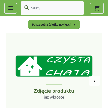
Zarejestruj się
|
Zaloguj się
Pokaż pełną ścieżkę nawigacji
▼