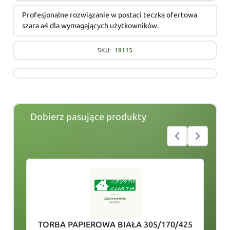
Profesjonalne rozwiązanie w postaci teczka ofertowa
szara a4 dla wymagających użytkowników.
SKU:
19115
Dobierz pasujące produkty
slide
1
of 4
TORBA PAPIEROWA BIAŁA 305/170/425
T