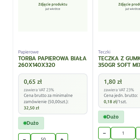
Papierowe
Teczki
TORBA PAPIEROWA BIAŁA
TECZKA Z GUM
260X140X320
350GR SOFT MI
0,65
zł
1,80
zł
zawiera VAT 23%
zawiera VAT 23%
Cena brutto za minimalne
Cena jedn. brutto:
zamówienie (50,00szt.):
0,18
zł
/1szt.
32,50
zł
Dużo
Dużo
−
−
+