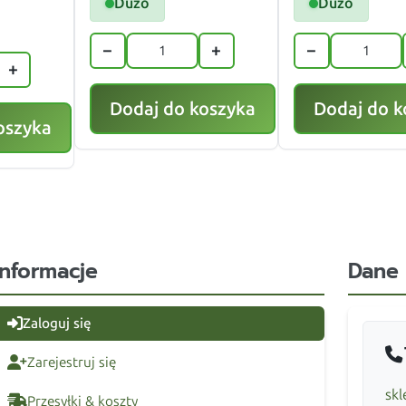
Dużo
Dużo
−
+
−
+
Dodaj do koszyka
Dodaj do k
oszyka
Informacje
Dane
Zaloguj się
Zarejestruj się
skl
Przesyłki & koszty