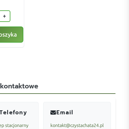
+
oszyka
 kontaktowe
Telefony
Email
ep stacjonarny
kontakt@czystachata24.pl