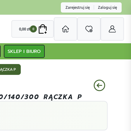
|
Zarejestruj się
Zaloguj się
0,00
zł
0
SKLEP I BIURO
RĄCZKA P
0/140/300 RĄCZKA P