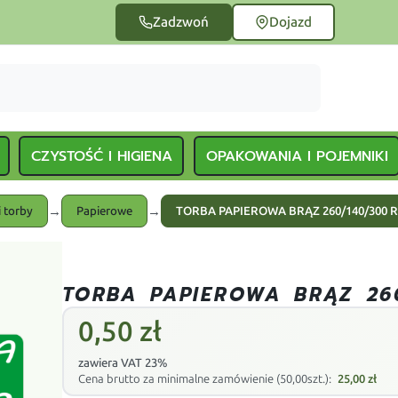
Zadzwoń
Dojazd
CZYSTOŚĆ I HIGIENA
OPAKOWANIA I POJEMNIKI
→
→
 torby
Papierowe
TORBA PAPIEROWA BRĄZ 260/140/300 
TORBA PAPIEROWA BRĄZ 26
0,50
zł
zawiera VAT 23%
Cena brutto za minimalne zamówienie (50,00szt.):
25,00
zł