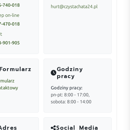
5-740-018
hurt@czystachata24.pl
ep on-line
7-470-018
t
3-901-905
Formularz
Godziny
pracy
rmularz
ntaktowy
Godziny pracy:
pn-pt: 8:00 - 17:00,
sobota: 8:00 - 14:00
Adres
Social Media