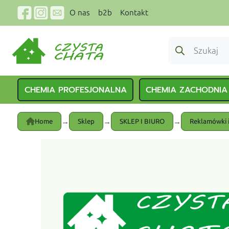
O nas
b2b
Kontakt
CHEMIA PROFESJONALNA
CHEMIA ZACHODNIA
→
→
→
Home
Sklep
SKLEP I BIURO
Reklamówki i