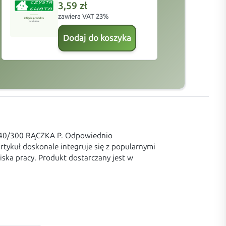
3,59
zł
zawiera VAT 23%
z
Dodaj do koszyka
/140/300 RĄCZKA P. Odpowiednio
artykuł doskonale integruje się z popularnymi
ska pracy. Produkt dostarczany jest w