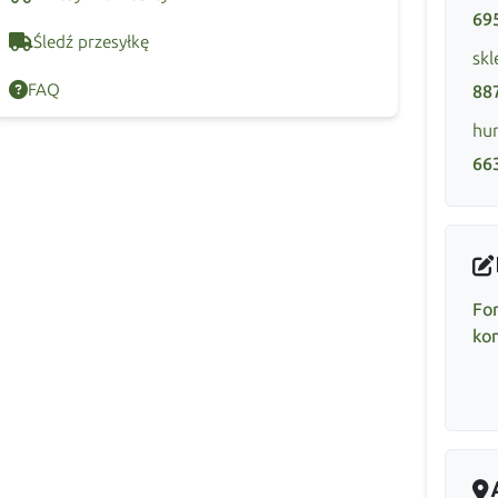
69
Śledź przesyłkę
skl
FAQ
88
hur
66
Fo
ko