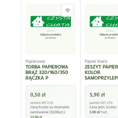
Papierowe
Papier ksero
TORBA PAPIEROWA
ZESZYT PAPIE
BRĄZ 320/160/350
KOLOR.
RĄCZKA P
SAMOPRZYLEP
0,50
zł
5,90
zł
zawiera VAT 23%
zawiera VAT 23%
Cena brutto za minimalne
Cena jedn. brutto:
zamówienie (50,00szt.):
5,90
zł
/1szt.
25,00
zł