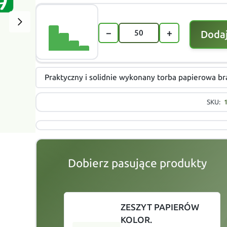
−
+
Dodaj
Praktyczny i solidnie wykonany torba papierowa br
SKU:
Dobierz pasujące produkty
slide
1 to 2
of 4
ZESZYT PAPIERÓW
KOLOR.