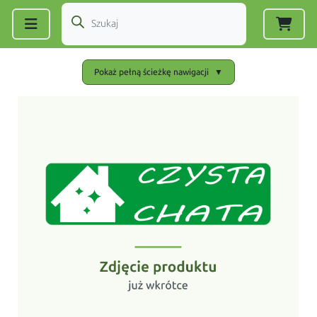
Zarejestruj się
|
Zaloguj się
Pokaż pełną ścieżkę nawigacji
▼