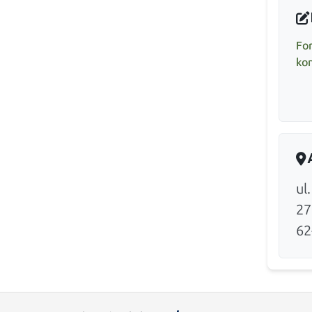
Fo
ko
ul
27
62