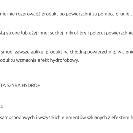
ernie rozprowadź produkt po powierzchni za pomocą drugiej, su
ą stronę lub użyj innej suchej mikrofibry i poleruj powierzchn
smug, zawsze aplikuj produkt na chłodną powierzchnię, w cieniu
roduktu wzmacnia efekt hydrofobowy.
STA SZYBA HYDRO+
14
yb samochodowych i wszystkich elementów szklanych z efektem