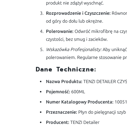
produkt nie zdążył wyschnąć.
Rozprowadzenie i Czyszczenie:
Równomi
od góry do dołu lub okrężne.
Polerowanie:
Odwróć mikrofibrę na czyst
czystości, bez smug i zacieków.
Wskazówka Profesjonalisty:
Aby uniknąć 
polerowaniem. Regularne stosowanie p
Dane Techniczne:
Nazwa Produktu:
TENZI DETAILER CZY
Pojemność:
600ML
Numer Katalogowy Producenta:
1005
Przeznaczenie:
Płyn do pielęgnacji sz
Producent:
TENZI Detailer