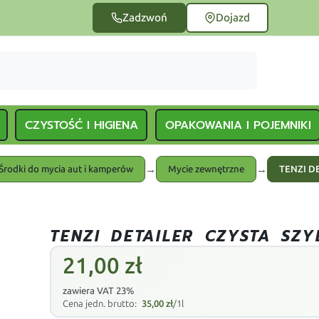
Zadzwoń
Dojazd
CZYSTOŚĆ I HIGIENA
OPAKOWANIA I POJEMNIKI
→
→
Środki do mycia aut i kamperów
Mycie zewnętrzne
TENZI D
TENZI DETAILER CZYSTA SZ
21,00
zł
zawiera VAT 23%
Cena jedn. brutto:
35,00
zł
/1l