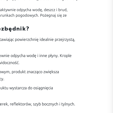
ktywnie odpycha wodę, deszcz i brud,
 warunkach pogodowych. Pożegnaj się ze
ezbędnik?
tawiając powierzchnię idealnie przejrzystą,
tywnie odpycha wodę i inne płyny. Krople
widoczność.
bowym, produkt znacząco zwiększa
cy.
uktu wystarcza do osiągnięcia
rek, reflektorów, szyb bocznych i tylnych.