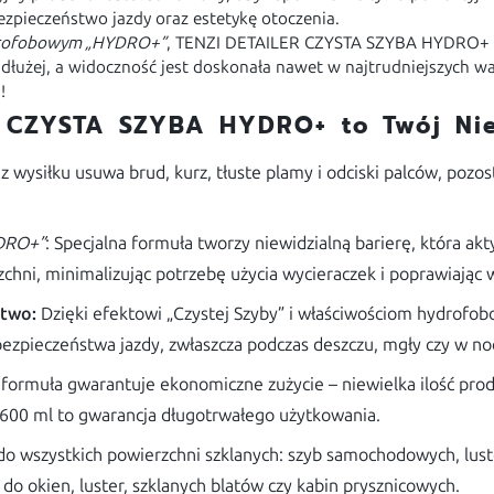
ezpieczeństwo jazdy oraz estetykę otoczenia.
drofobowym „HYDRO+”
, TENZI DETAILER CZYSTA SZYBA HYDRO+ a
a dłużej, a widoczność jest doskonała nawet w najtrudniejszych
!
R CZYSTA SZYBA HYDRO+ to Twój Ni
 wysiłku usuwa brud, kurz, tłuste plamy i odciski palców, pozos
DRO+”
: Specjalna formuła tworzy niewidzialną barierę, która ak
zchni, minimalizując potrzebę użycia wycieraczek i poprawiając 
stwo:
Dzięki efektowi „Czystej Szyby” i właściwościom hydrofo
 bezpieczeństwa jazdy, zwłaszcza podczas deszczu, mgły czy w no
formuła gwarantuje ekonomiczne zużycie – niewielka ilość prod
600 ml to gwarancja długotrwałego użytkowania.
do wszystkich powierzchni szklanych: szyb samochodowych, luste
o okien, luster, szklanych blatów czy kabin prysznicowych.