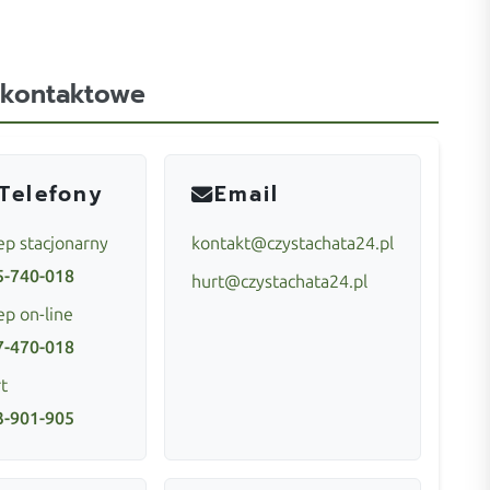
 kontaktowe
Telefony
Email
ep stacjonarny
kontakt@czystachata24.pl
5-740-018
hurt@czystachata24.pl
ep on-line
7-470-018
t
3-901-905