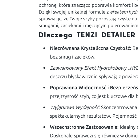
ochronę, która znacząco poprawia komfort i b
Dzięki swojej unikalnej formule z
efektem hy
sprawiając, że Twoje szyby pozostają czyste n
smugami, zaciekami i męczącym polerowaniem
Dlaczego TENZI DETAILE
Niezrównana Krystaliczna Czystość:
Bez
bez smug i zacieków.
Zaawansowany Efekt Hydrofobowy „HY
deszczu błyskawicznie spływają z powier
Poprawiona Widoczność i Bezpieczeń
przejrzystość szyb, co jest kluczowe dla
Wyjątkowa Wydajność
: Skoncentrowana 
spektakularnych rezultatów. Pojemność 
Wszechstronne Zastosowanie:
Idealny 
Doskonale sprawdzi się również w domu d