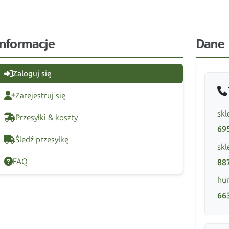
Informacje
Dane
Zaloguj się
Zarejestruj się
skl
Przesyłki & koszty
69
Śledź przesyłkę
skl
FAQ
88
hur
66