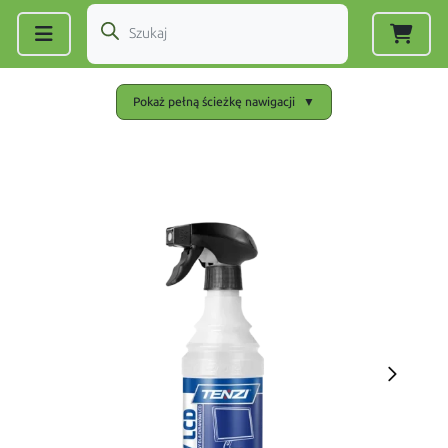
Zarejestruj się
|
Zaloguj się
Pokaż pełną ścieżkę nawigacji
▼