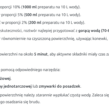
oporcji 10% (
1000 ml
preparatu na 10 L wody).
 proporcji 5% (
500 ml
preparatu na 10 L wody).
 w proporcji 2% (
200 ml
preparatu na 10 L wody).
skuteczności, roztwór najlepiej przygotować z
gorącą wodą (70-
równomiernie na czyszczoną powierzchnię, używając konewki, 
owierzchni na około
5 minut
, aby aktywne składniki miały czas 
a pomocą odpowiedniego narzędzia:
yżowej
.
y jednotarczowej
lub
zmywarki do posadzek
.
powierzchnię należy
starannie wypłukać czystą wodą
. Zaleca si
o osadzania się brudu.