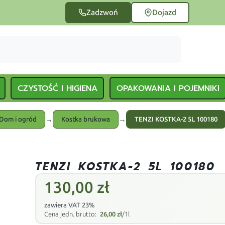
Zadzwoń
Dojazd
CZYSTOŚĆ I HIGIENA
OPAKOWANIA I POJEMNIKI
→
→
Dom i ogród
Kostka brukowa
TENZI KOSTKA-2 5L 100180
TENZI KOSTKA-2 5L 100180
130,00
zł
zawiera VAT 23%
Cena jedn. brutto:
26,00
zł
/1l