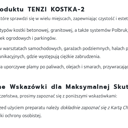
roduktu TENZI KOSTKA-2
óre sprawdzi się w wielu miejscach, zapewniając czystość i este
 typów kostki betonowej, granitowej, a także systemów Polbruk
żek ogrodowych i parkingów.
 warsztatach samochodowych, garażach podziemnych, halach pr
ikacyjnych, gdzie występują ciężkie zabrudzenia.
 uporczywe plamy po paliwach, olejach i smarach, przywracając
zne Wskazówki dla Maksymalnej Skut
eczeństwa, prosimy zapoznać się z poniższymi wskazówkami:
zed użyciem preparatu należy
dokładnie zapoznać się z Kartą C
ki ochrony osobistej.