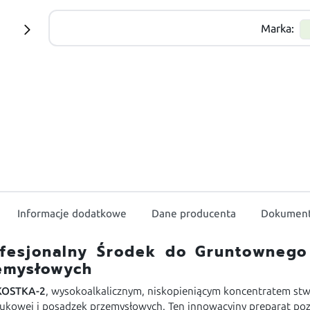
Marka:
Informacje dodatkowe
Dane producenta
Dokument
fesjonalny Środek do Gruntownego 
emysłowych
KOSTKA-2
, wysokoalkalicznym, niskopieniącym koncentratem 
rukowej i posadzek przemysłowych. Ten innowacyjny preparat po