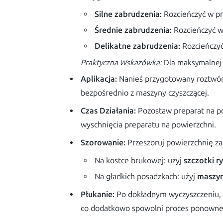
Silne zabrudzenia:
Rozcieńczyć w pr
Średnie zabrudzenia:
Rozcieńczyć w
Delikatne zabrudzenia:
Rozcieńczyć
Praktyczna Wskazówka:
Dla maksymalnej 
Aplikacja:
Nanieś przygotowany roztwór 
bezpośrednio z maszyny czyszczącej.
Czas Działania:
Pozostaw preparat na p
wyschnięcia preparatu na powierzchni.
Szorowanie:
Przeszoruj powierzchnię z
Na kostce brukowej: użyj
szczotki r
Na gładkich posadzkach: użyj
maszyn
Płukanie:
Po dokładnym wyczyszczeniu, 
co dodatkowo spowolni proces ponowneg