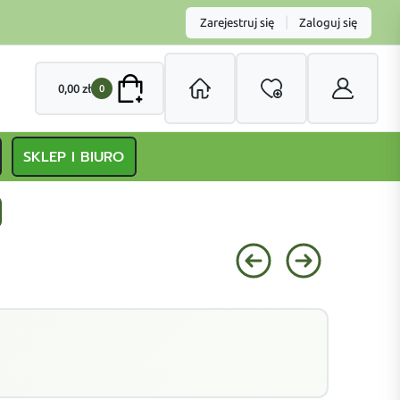
|
Zarejestruj się
Zaloguj się
0,00
zł
0
SKLEP I BIURO