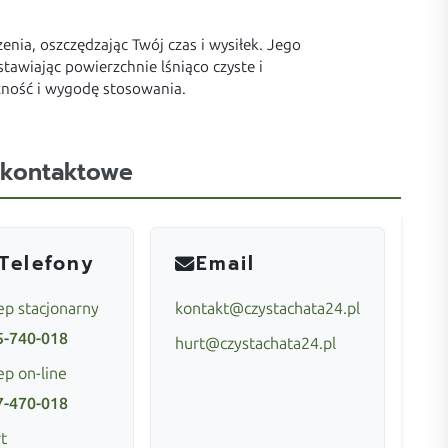
enia, oszczędzając Twój czas i wysiłek. Jego
awiając powierzchnie lśniąco czyste i
zność i wygodę stosowania.
 kontaktowe
Telefony
Email
ep stacjonarny
kontakt@czystachata24.pl
5-740-018
hurt@czystachata24.pl
ep on-line
7-470-018
t