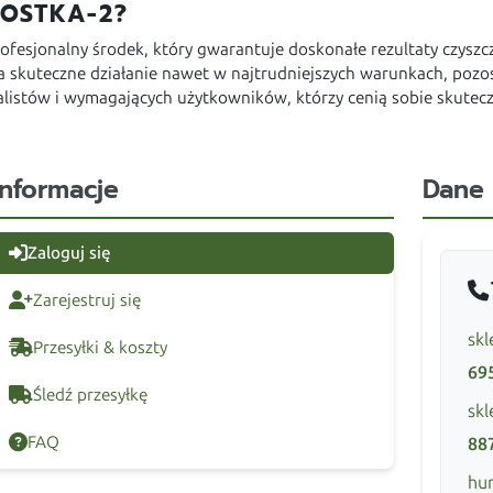
KOSTKA-2?
rofesjonalny środek, który gwarantuje doskonałe rezultaty czyszcz
 skuteczne działanie nawet w najtrudniejszych warunkach, pozost
nalistów i wymagających użytkowników, którzy cenią sobie skutec
Informacje
Dane
Zaloguj się
Zarejestruj się
skl
Przesyłki & koszty
69
Śledź przesyłkę
skl
FAQ
88
hur