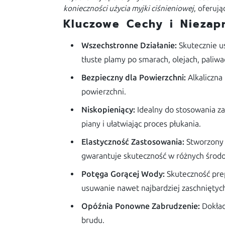
konieczności użycia myjki ciśnieniowej
, oferuj
Kluczowe Cechy i Niezapr
Wszechstronne Działanie:
Skutecznie us
tłuste plamy po smarach, olejach, paliwa
Bezpieczny dla Powierzchni:
Alkaliczna
powierzchni.
Niskopieniący:
Idealny do stosowania z
piany i ułatwiając proces płukania.
Elastyczność Zastosowania:
Stworzony 
gwarantuje skuteczność w różnych środ
Potęga Gorącej Wody:
Skuteczność pr
usuwanie nawet najbardziej zaschniętyc
Opóźnia Ponowne Zabrudzenie:
Dokład
brudu.