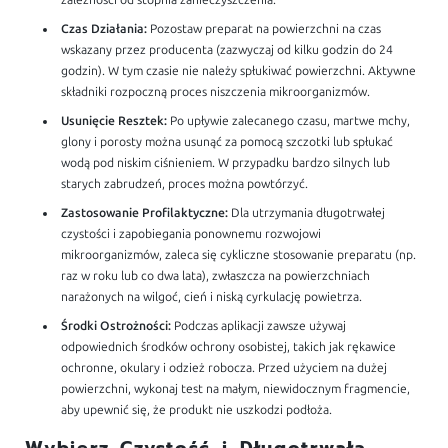
zależności od stopnia zanieczyszczenia.
Czas Działania:
Pozostaw preparat na powierzchni na czas
wskazany przez producenta (zazwyczaj od kilku godzin do 24
godzin). W tym czasie nie należy spłukiwać powierzchni. Aktywne
składniki rozpoczną proces niszczenia mikroorganizmów.
Usunięcie Resztek:
Po upływie zalecanego czasu, martwe mchy,
glony i porosty można usunąć za pomocą szczotki lub spłukać
wodą pod niskim ciśnieniem. W przypadku bardzo silnych lub
starych zabrudzeń, proces można powtórzyć.
Zastosowanie Profilaktyczne:
Dla utrzymania długotrwałej
czystości i zapobiegania ponownemu rozwojowi
mikroorganizmów, zaleca się cykliczne stosowanie preparatu (np.
raz w roku lub co dwa lata), zwłaszcza na powierzchniach
narażonych na wilgoć, cień i niską cyrkulację powietrza.
Środki Ostrożności:
Podczas aplikacji zawsze używaj
odpowiednich środków ochrony osobistej, takich jak rękawice
ochronne, okulary i odzież robocza. Przed użyciem na dużej
powierzchni, wykonaj test na małym, niewidocznym fragmencie,
aby upewnić się, że produkt nie uszkodzi podłoża.