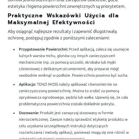
estetyka i higiena powierzchni zewnętrznych są priorytetem.
Praktyczne Wskazówki Użycia dla
Maksymalnej Efektywności
Aby osiągnąć najlepsze rezultaty i zapewnić długotrwałą
ochronę, postępuj zgodnie z poniższymi zaleceniami:
Przygotowanie Powierzchni:
Przed aplikacją, zaleca się usunięcie
luźnych warstw mchu, glonów czy innych zanieczyszczeń
mechanicznie (np. za pomocą szczotki, skrobaka lub myjki
ciśnieniowej z delikatnym strumieniem), aby preparat mógł
swobodnie wniknąć w podłoże. Powierzchnia powinna być sucha.
Aplikacja:
TENZI MOSS należy aplikować równomiernie na
zanieczyszczoną powierzchnię. Można to zrobić za pomocą
opryskiwacza ogrodowego, pędzla lub wałka. Upewnij się, że cała
problematyczna powierzchnia została dokładnie pokryta.
Dozowanie:
Produkt jest zazwyczaj stosowany w formie
nierozcieńczonej. Zawsze należy sprawdzić etykietę produktu w
celu uzyskania szczegółowych instrukcji dotyczących
rozcieńczania i metody aplikacji, ponieważ mogą się one różnić w