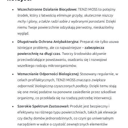
Wszechstronne Działanie Biocydowe:
TENZI MOSS to potężny
środek, który z łatwością
eliminuje grzyby, skutecznie niszczy
mchy i glony, a także radzi sobie z wybranymi porostami
. Dzięki
niemu Twoje powierzchnie odzyskają pierwotny, nieskazitelny
wygląd.
Długotrwała Ochrona Antybakteryjna:
Preparat nie tylko usuwa
istniejące problemy, ale co najważniejsze –
zabezpiecza
powierzchnię na długi czas
. Tworzy środowisko aktywnie
przeciwdziałające powstawaniu, osadzaniu się i rozwojowi
wszelkiego rodzaju mikroorganizmów.
Wzmacnianie Odporności Biologicznej:
Stosowany regularnie, w
celach profilaktycznych, TENZI MOSS znacząco
zwiększa
odporność biologiczną czyszczonych podłoży
. Dzięki temu stają
się one mniej podatne na ponowne zasiedlenie przez szkodliwe
organizmy, co przekłada się na rzadszą potrzebę interwencji.
Szerokie Spektrum Zastosowań:
Produkt jest bezpieczny i
efektywny na różnego typu powierzchniach, takich jak elewacje
czy dachy domów jednorodzinnych, co czyni go uniwersalnym
narzędziem w walce o czystość zewnętrznych elementów