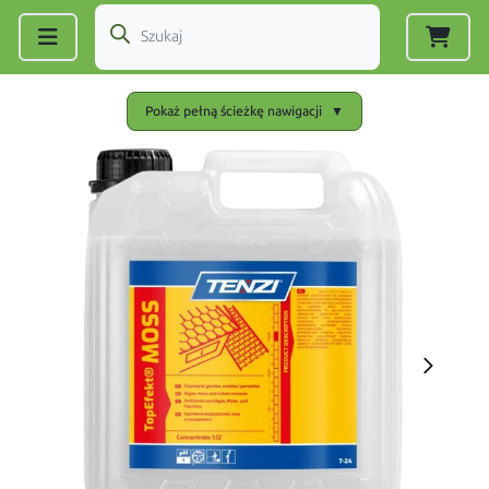
Zarejestruj się
|
Zaloguj się
Pokaż pełną ścieżkę nawigacji
▼