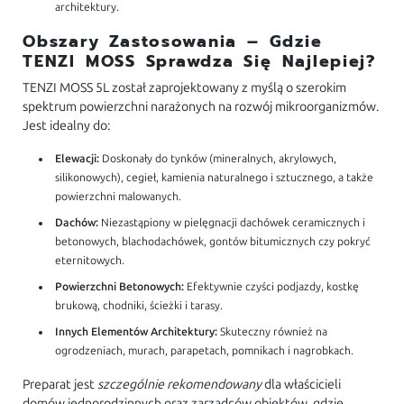
architektury.
Obszary Zastosowania – Gdzie
TENZI MOSS Sprawdza Się Najlepiej?
TENZI MOSS 5L został zaprojektowany z myślą o szerokim
spektrum powierzchni narażonych na rozwój mikroorganizmów.
Jest idealny do:
Elewacji:
Doskonały do tynków (mineralnych, akrylowych,
silikonowych), cegieł, kamienia naturalnego i sztucznego, a także
powierzchni malowanych.
Dachów:
Niezastąpiony w pielęgnacji dachówek ceramicznych i
betonowych, blachodachówek, gontów bitumicznych czy pokryć
eternitowych.
Powierzchni Betonowych:
Efektywnie czyści podjazdy, kostkę
brukową, chodniki, ścieżki i tarasy.
Innych Elementów Architektury:
Skuteczny również na
ogrodzeniach, murach, parapetach, pomnikach i nagrobkach.
Preparat jest
szczególnie rekomendowany
dla właścicieli
domów jednorodzinnych oraz zarządców obiektów, gdzie