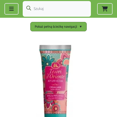
Zarejestruj się
|
Zaloguj się
Pokaż pełną ścieżkę nawigacji
▼