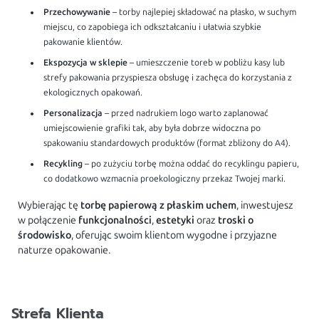
Przechowywanie
– torby najlepiej składować na płasko, w suchym
miejscu, co zapobiega ich odkształcaniu i ułatwia szybkie
pakowanie klientów.
Ekspozycja w sklepie
– umieszczenie toreb w pobliżu kasy lub
strefy pakowania przyspiesza obsługę i zachęca do korzystania z
ekologicznych opakowań.
Personalizacja
– przed nadrukiem logo warto zaplanować
umiejscowienie grafiki tak, aby była dobrze widoczna po
spakowaniu standardowych produktów (format zbliżony do A4).
Recykling
– po zużyciu torbę można oddać do recyklingu papieru,
co dodatkowo wzmacnia proekologiczny przekaz Twojej marki.
Wybierając tę
torbę papierową z płaskim uchem
, inwestujesz
w połączenie
funkcjonalności
,
estetyki
oraz
troski o
środowisko
, oferując swoim klientom wygodne i przyjazne
naturze opakowanie.
Strefa Klienta