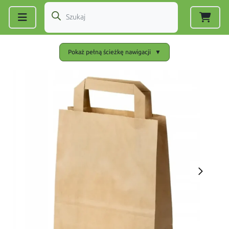
Zarejestruj się
|
Zaloguj się
Pokaż pełną ścieżkę nawigacji
▼