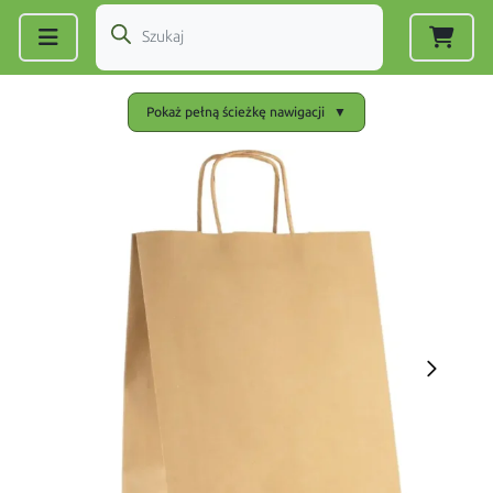
Zarejestruj się
|
Zaloguj się
Pokaż pełną ścieżkę nawigacji
▼