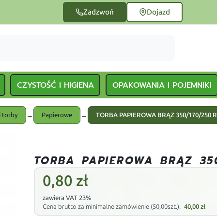
Zadzwoń
Dojazd
CZYSTOŚĆ I HIGIENA
OPAKOWANIA I POJEMNIKI
→
→
 torby
Papierowe
TORBA PAPIEROWA BRĄZ 350/170/250 
TORBA PAPIEROWA BRĄZ 35
0,80
zł
zawiera VAT 23%
Cena brutto za minimalne zamówienie (50,00szt.):
40,00
zł