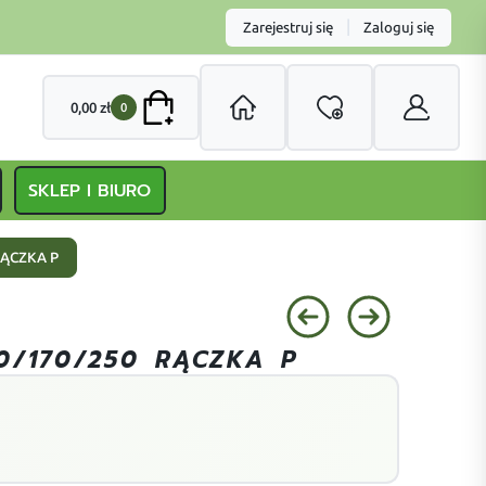
|
Zarejestruj się
Zaloguj się
0,00
zł
0
SKLEP I BIURO
RĄCZKA P
0/170/250 RĄCZKA P