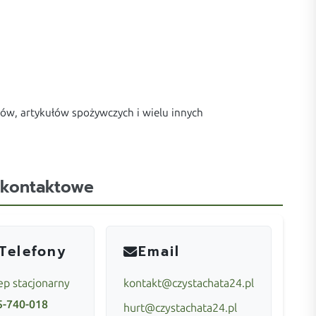
ów, artykułów spożywczych i wielu innych
 kontaktowe
Telefony
Email
ep stacjonarny
kontakt@czystachata24.pl
5-740-018
hurt@czystachata24.pl