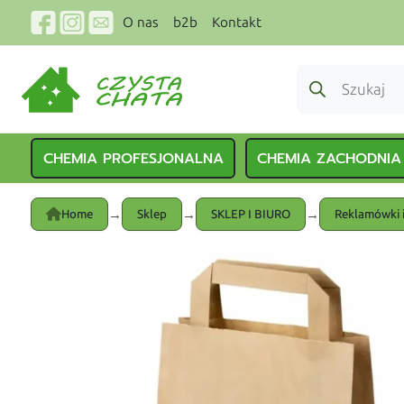
O nas
b2b
Kontakt
CHEMIA PROFESJONALNA
CHEMIA ZACHODNIA
→
→
→
Home
Sklep
SKLEP I BIURO
Reklamówki i