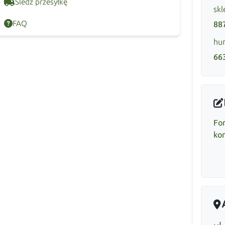
Śledź przesyłkę
skl
FAQ
88
hur
66
Fo
ko