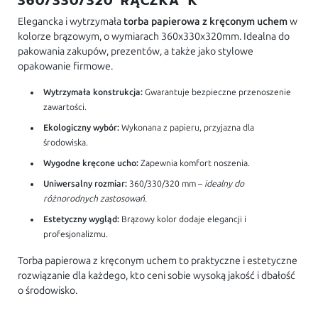
360/330/320 RĄCZKA K
Elegancka i wytrzymała
torba papierowa z kręconym uchem
w
kolorze brązowym, o wymiarach 360x330x320mm. Idealna do
pakowania zakupów, prezentów, a także jako stylowe
opakowanie firmowe.
Wytrzymała konstrukcja:
Gwarantuje bezpieczne przenoszenie
zawartości.
Ekologiczny wybór:
Wykonana z papieru, przyjazna dla
środowiska.
Wygodne kręcone ucho:
Zapewnia komfort noszenia.
Uniwersalny rozmiar:
360/330/320 mm –
idealny do
różnorodnych zastosowań
.
Estetyczny wygląd:
Brązowy kolor dodaje elegancji i
profesjonalizmu.
Torba papierowa z kręconym uchem to praktyczne i estetyczne
rozwiązanie dla każdego, kto ceni sobie wysoką jakość i dbałość
o środowisko.