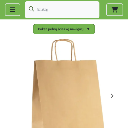
Zarejestruj się
|
Zaloguj się
Pokaż pełną ścieżkę nawigacji
▼