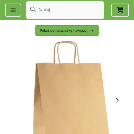
Zarejestruj się
|
Zaloguj się
Pokaż pełną ścieżkę nawigacji
▼