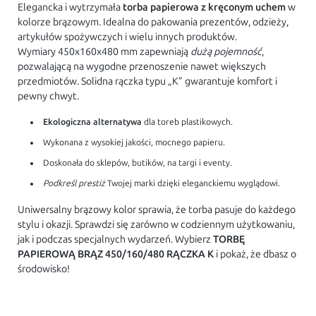
Elegancka i wytrzymała
torba papierowa z kręconym uchem
w
kolorze brązowym. Idealna do pakowania prezentów, odzieży,
artykułów spożywczych i wielu innych produktów.
Wymiary 450x160x480 mm zapewniają
dużą pojemność
,
pozwalającą na wygodne przenoszenie nawet większych
przedmiotów. Solidna rączka typu „K” gwarantuje komfort i
pewny chwyt.
Ekologiczna alternatywa
dla toreb plastikowych.
Wykonana z wysokiej jakości, mocnego papieru.
Doskonała do sklepów, butików, na targi i eventy.
Podkreśl prestiż
Twojej marki dzięki eleganckiemu wyglądowi.
Uniwersalny brązowy kolor sprawia, że torba pasuje do każdego
stylu i okazji. Sprawdzi się zarówno w codziennym użytkowaniu,
jak i podczas specjalnych wydarzeń. Wybierz
TORBĘ
PAPIEROWĄ BRĄZ 450/160/480 RĄCZKA K
i pokaż, że dbasz o
środowisko!