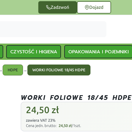
Zadzwoń
Dojazd
CZYSTOŚĆ I HIGIENA
OPAKOWANIA I POJEMNIKI
→
→
HDPE
WORKI FOLIOWE 18/45 HDPE
WORKI FOLIOWE 18/45 HDPE
24,50
zł
zawiera VAT 23%
Cena jedn. brutto:
24,50
zł
/1szt.