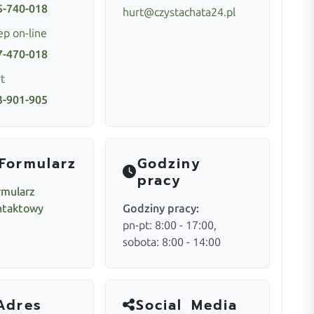
5-740-018
hurt@czystachata24.pl
ep on-line
7-470-018
t
3-901-905
Formularz
Godziny
pracy
rmularz
ntaktowy
Godziny pracy:
pn-pt: 8:00 - 17:00,
sobota: 8:00 - 14:00
Adres
Social Media