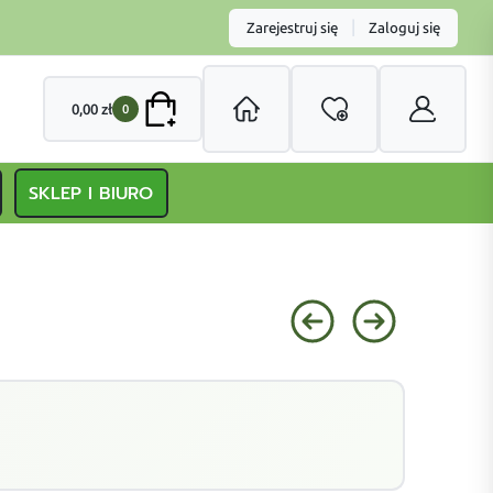
|
Zarejestruj się
Zaloguj się
0,00
zł
0
SKLEP I BIURO