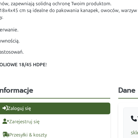
ronów, zapewniają solidną ochronę Twoim produktom.
18x4x45 cm są idealne do pakowania kanapek, owoców, warzyw i
y.
erwanie.
ywnością.
zastosowań.
OLIOWE 18/45 HDPE
!
Informacje
Dane
Zaloguj się
Zarejestruj się
skl
Przesyłki & koszty