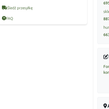
69
Śledź przesyłkę
skl
FAQ
88
hur
66
Fo
ko