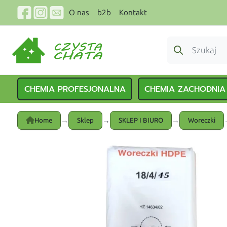
O nas
b2b
Kontakt
CHEMIA PROFESJONALNA
CHEMIA ZACHODNIA
→
→
→
Home
Sklep
SKLEP I BIURO
Woreczki