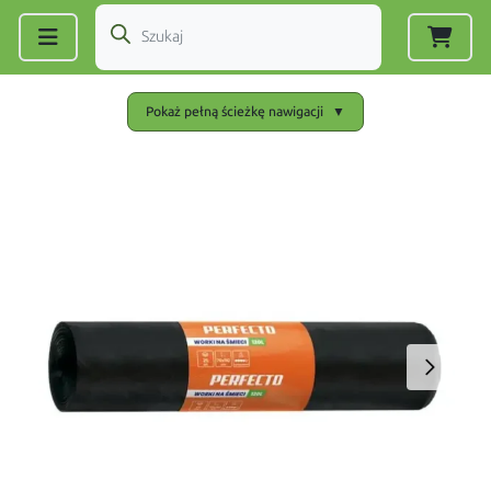
Zarejestruj się
|
Zaloguj się
Pokaż pełną ścieżkę nawigacji
▼