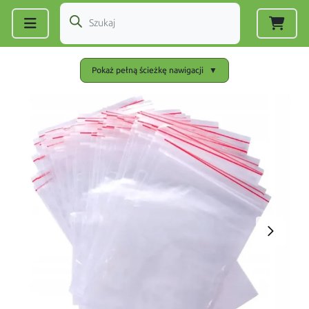
Zarejestruj się
|
Zaloguj się
Pokaż pełną ścieżkę nawigacji
▼