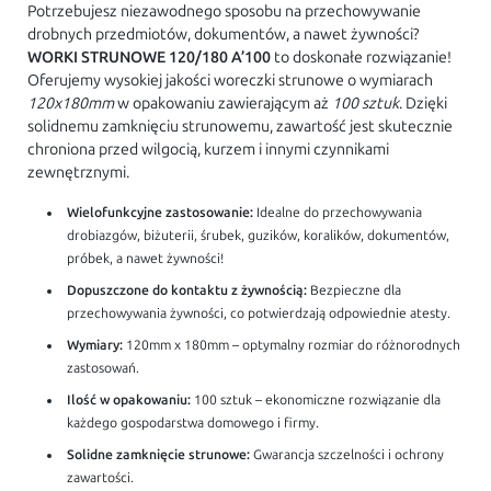
Potrzebujesz niezawodnego sposobu na przechowywanie
drobnych przedmiotów, dokumentów, a nawet żywności?
WORKI STRUNOWE 120/180 A’100
to doskonałe rozwiązanie!
Oferujemy wysokiej jakości woreczki strunowe o wymiarach
120x180mm
w opakowaniu zawierającym aż
100 sztuk
. Dzięki
solidnemu zamknięciu strunowemu, zawartość jest skutecznie
chroniona przed wilgocią, kurzem i innymi czynnikami
zewnętrznymi.
Wielofunkcyjne zastosowanie:
Idealne do przechowywania
drobiazgów, biżuterii, śrubek, guzików, koralików, dokumentów,
próbek, a nawet żywności!
Dopuszczone do kontaktu z żywnością:
Bezpieczne dla
przechowywania żywności, co potwierdzają odpowiednie atesty.
Wymiary:
120mm x 180mm – optymalny rozmiar do różnorodnych
zastosowań.
Ilość w opakowaniu:
100 sztuk – ekonomiczne rozwiązanie dla
każdego gospodarstwa domowego i firmy.
Solidne zamknięcie strunowe:
Gwarancja szczelności i ochrony
zawartości.