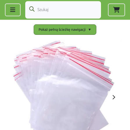
Zarejestruj się
|
Zaloguj się
Pokaż pełną ścieżkę nawigacji
▼