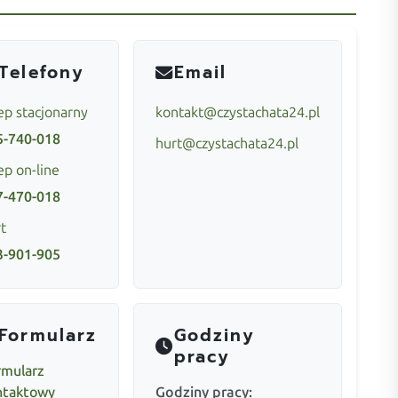
Telefony
Email
ep stacjonarny
kontakt@czystachata24.pl
5-740-018
hurt@czystachata24.pl
ep on-line
7-470-018
t
3-901-905
Formularz
Godziny
pracy
rmularz
ntaktowy
Godziny pracy: