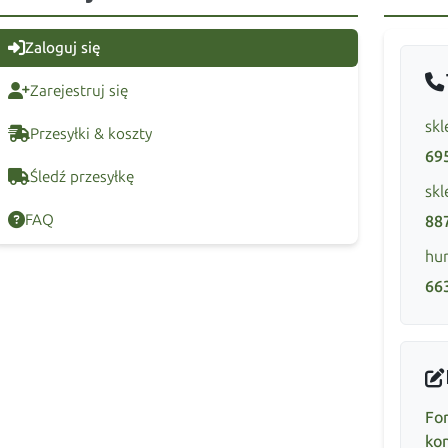
Zaloguj się
Zarejestruj się
skl
Przesyłki & koszty
69
Śledź przesyłkę
skl
FAQ
88
hur
66
Fo
ko