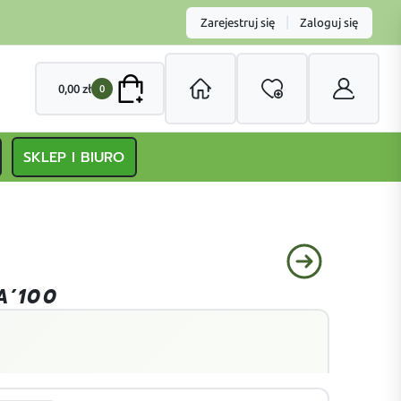
|
Zarejestruj się
Zaloguj się
0,00
zł
0
SKLEP I BIURO
A’100