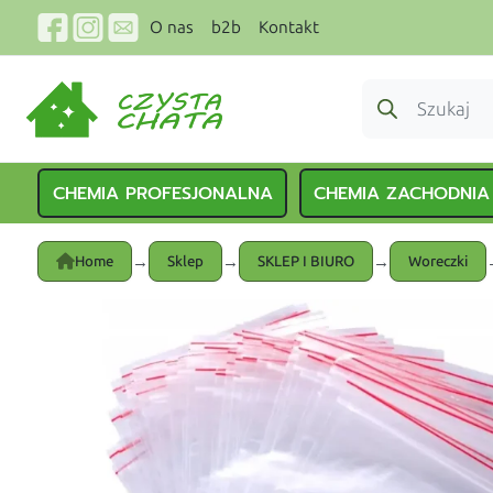
O nas
b2b
Kontakt
CHEMIA PROFESJONALNA
CHEMIA ZACHODNIA
→
→
→
Home
Sklep
SKLEP I BIURO
Woreczki