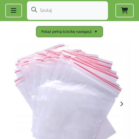
Zarejestruj się
|
Zaloguj się
Pokaż pełną ścieżkę nawigacji
▼