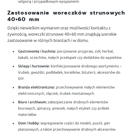
wilgocią i przypadkowym wysypaniem.
Zastosowanie woreczków strunowych
40×60 mm
Dzięki niewielkim wymiarom oraz możliwości kontaktu z
żywnością, woreczki strunowe 40×60 mm znajdują szerokie
zastosowanie w różnych branżach i w domu.
Gastronomia i kuchnia:
porcjowanie przypraw, ziół, herbat,
bakalii, orzechów, małych przekąsek czy dodatków do wypieków.
Sklepy i hurtownie:
konfekcjonowanie drobnego asortymentu –
śrubek, gwoździ, podkładek, koralików, biżuterii, akcesoriów do
DIY.
Branża elektroniczna:
przechowywanie małych elementów
elektronicznych, złączek, śrubek montażowych.
Biuro i archiwum:
zabezpieczanie drobnych elementów
biurowych, spinaczy, pinezek, małych etykiet czy próbek
materiałów.
Dom i hobby:
segregowanie części do modeli, puzzli, gier
planszowych, a także przechowywanie drobnych akcesoriów