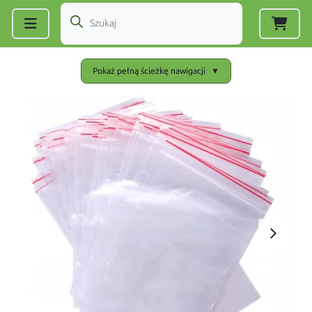
Zarejestruj się
|
Zaloguj się
Pokaż pełną ścieżkę nawigacji
▼