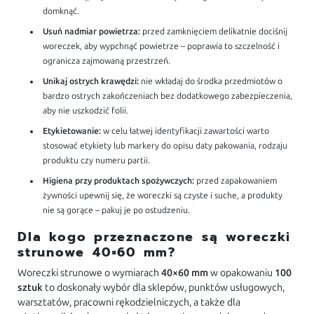
domknąć.
Usuń nadmiar powietrza:
przed zamknięciem delikatnie dociśnij
woreczek, aby wypchnąć powietrze – poprawia to szczelność i
ogranicza zajmowaną przestrzeń.
Unikaj ostrych krawędzi:
nie wkładaj do środka przedmiotów o
bardzo ostrych zakończeniach bez dodatkowego zabezpieczenia,
aby nie uszkodzić folii.
Etykietowanie:
w celu łatwej identyfikacji zawartości warto
stosować etykiety lub markery do opisu daty pakowania, rodzaju
produktu czy numeru partii.
Higiena przy produktach spożywczych:
przed zapakowaniem
żywności upewnij się, że woreczki są czyste i suche, a produkty
nie są gorące – pakuj je po ostudzeniu.
Dla kogo przeznaczone są woreczki
strunowe 40×60 mm?
Woreczki strunowe o wymiarach
40×60 mm
w opakowaniu
100
sztuk
to doskonały wybór dla sklepów, punktów usługowych,
warsztatów, pracowni rękodzielniczych, a także dla