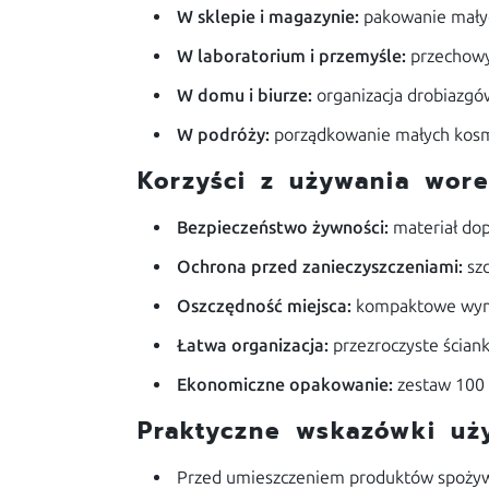
W sklepie i magazynie:
pakowanie małych
W laboratorium i przemyśle:
przechowy
W domu i biurze:
organizacja drobiazgó
W podróży:
porządkowanie małych kosm
Korzyści z używania wor
Bezpieczeństwo żywności:
materiał dop
Ochrona przed zanieczyszczeniami:
szc
Oszczędność miejsca:
kompaktowe wymia
Łatwa organizacja:
przezroczyste ściank
Ekonomiczne opakowanie:
zestaw 100 
Praktyczne wskazówki uż
Przed umieszczeniem produktów spożywcz