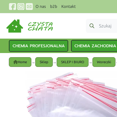
O nas
b2b
Kontakt
CHEMIA PROFESJONALNA
CHEMIA ZACHODNIA
→
→
→
Home
Sklep
SKLEP I BIURO
Woreczki