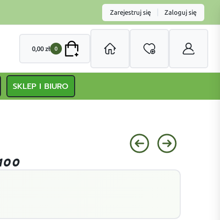
|
Zarejestruj się
Zaloguj się
0,00
zł
0
SKLEP I BIURO
100