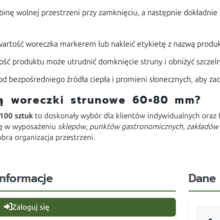
nę wolnej przestrzeni przy zamknięciu, a następnie dokładnie p
awartość woreczka markerem lub nakleić etykietę z nazwą produk
lość produktu może utrudnić domknięcie struny i obniżyć szcze
od bezpośredniego źródła ciepła i promieni słonecznych, aby z
są woreczki strunowe 60×80 mm?
100 sztuk
to doskonały wybór dla klientów indywidualnych oraz f
ię w wyposażeniu
sklepów, punktów gastronomicznych, zakładów 
ra organizacja przestrzeni.
Informacje
Dane
Zaloguj się