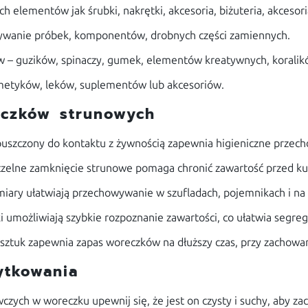
 elementów jak śrubki, nakrętki, akcesoria, biżuteria, akcesori
wanie próbek, komponentów, drobnych części zamiennych.
w – guzików, spinaczy, gumek, elementów kreatywnych, koralik
etyków, leków, suplementów lub akcesoriów.
eczków strunowych
uszczony do kontaktu z żywnością zapewnia higieniczne prze
zelne zamknięcie strunowe pomaga chronić zawartość przed kur
ry ułatwiają przechowywanie w szufladach, pojemnikach i na 
i umożliwiają szybkie rozpoznanie zawartości, co ułatwia segreg
sztuk zapewnia zapas woreczków na dłuższy czas, przy zachowan
ytkowania
ych w woreczku upewnij się, że jest on czysty i suchy, aby za