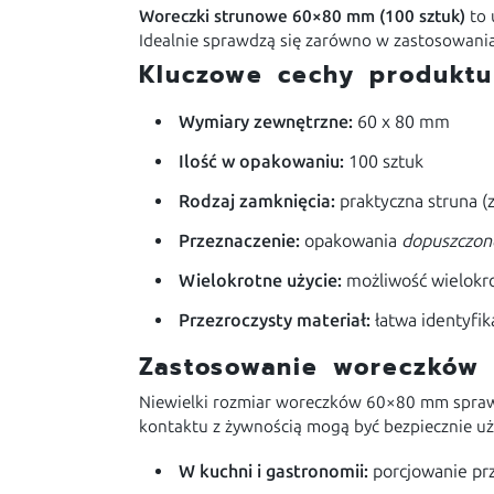
Woreczki strunowe 60×80 mm (100 sztuk)
to 
Idealnie sprawdzą się zarówno w zastosowania
Kluczowe cechy produktu
Wymiary zewnętrzne:
60 x 80 mm
Ilość w opakowaniu:
100 sztuk
Rodzaj zamknięcia:
praktyczna struna (z
Przeznaczenie:
opakowania
dopuszczone
Wielokrotne użycie:
możliwość wielokro
Przezroczysty materiał:
łatwa identyfik
Zastosowanie woreczków
Niewielki rozmiar woreczków 60×80 mm sprawi
kontaktu z żywnością mogą być bezpiecznie uż
W kuchni i gastronomii:
porcjowanie prz