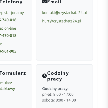
Telefony
Email
ep stacjonarny
kontakt@czystachata24.pl
5-740-018
hurt@czystachata24.pl
ep on-line
7-470-018
t
3-901-905
Formularz
Godziny
pracy
rmularz
ntaktowy
Godziny pracy:
pn-pt: 8:00 - 17:00,
sobota: 8:00 - 14:00