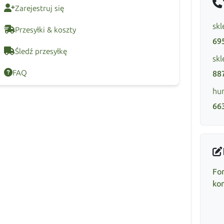
Zarejestruj się
skl
Przesyłki & koszty
69
Śledź przesyłkę
skl
FAQ
88
hur
66
Fo
ko