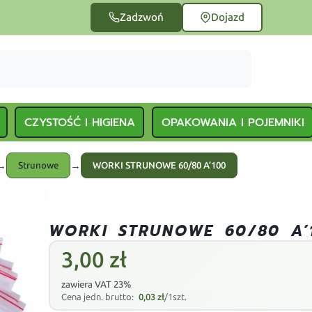
Zadzwoń
Dojazd
CZYSTOŚĆ I HIGIENA
OPAKOWANIA I POJEMNIKI
→
→
Strunowe
WORKI STRUNOWE 60/80 A’100
WORKI STRUNOWE 60/80 A’
3,00
zł
zawiera VAT 23%
Cena jedn. brutto:
0,03
zł
/1szt.