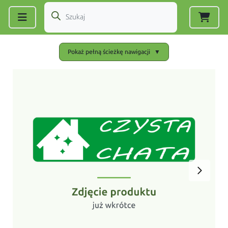
Zarejestruj się
|
Zaloguj się
Pokaż pełną ścieżkę nawigacji
▼